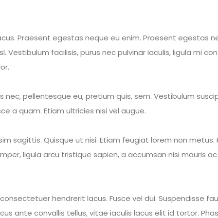
 lacus. Praesent egestas neque eu enim. Praesent egestas n
sl. Vestibulum facilisis, purus nec pulvinar iaculis, ligula mi c
or.
es nec, pellentesque eu, pretium quis, sem. Vestibulum suscipi
ce a quam. Etiam ultricies nisi vel augue.
ssim sagittis. Quisque ut nisi. Etiam feugiat lorem non metus. P
semper, ligula arcu tristique sapien, a accumsan nisi mauris a
 consectetuer hendrerit lacus. Fusce vel dui. Suspendisse fau
s ante convallis tellus, vitae iaculis lacus elit id tortor. Ph