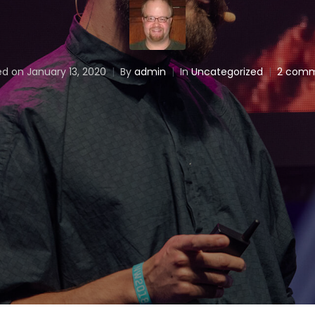
ed on
January 13, 2020
By
admin
In
Uncategorized
2 com