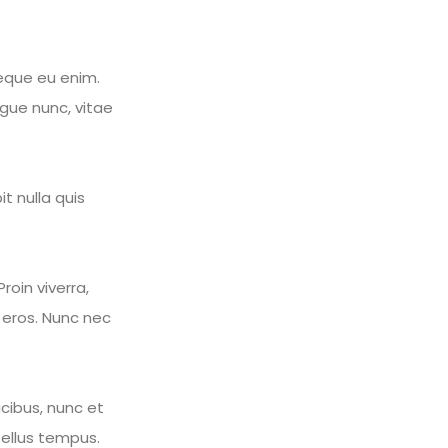
eque eu enim.
ongue nunc, vitae
t nulla quis
roin viverra,
c eros. Nunc nec
cibus, nunc et
asellus tempus.