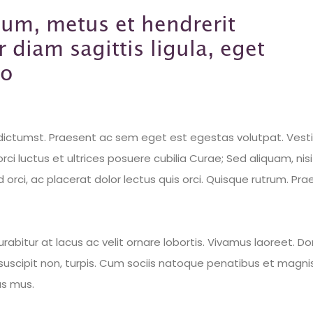
um, metus et hendrerit
r diam sagittis ligula, eget
ro
 dictumst. Praesent ac sem eget est egestas volutpat. Vest
rci luctus et ultrices posuere cubilia Curae; Sed aliquam, nisi
 orci, ac placerat dolor lectus quis orci. Quisque rutrum. P
abitur at lacus ac velit ornare lobortis. Vivamus laoreet. Don
suscipit non, turpis. Cum sociis natoque penatibus et magnis
us mus.