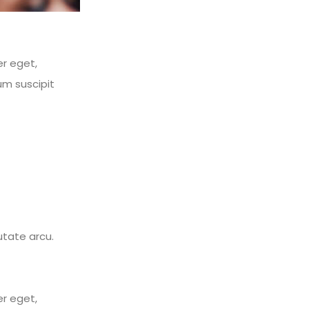
er eget,
um suscipit
utate arcu.
er eget,