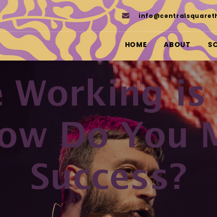
info@centralsquaret
HOME
ABOUT
S
 Working is 
How Do You M
Success?