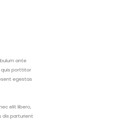
ibulum ante
 quis porttitor
raesent egestas
ec elit libero,
 dis parturient